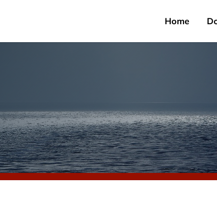
Home
D