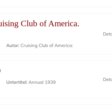
uising Club of America.
Deta
Autor:
Cruising Club of America:
9
Deta
Untertitel:
Annual 1939