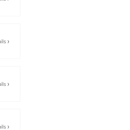
ils
ils
ils