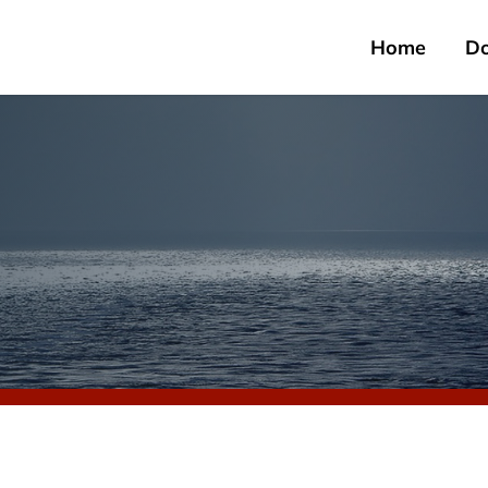
Home
D