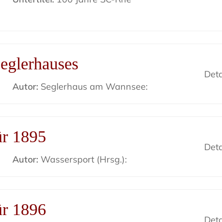
eglerhauses
Deta
Autor:
Seglerhaus am Wannsee:
ür 1895
Deta
Autor:
Wassersport (Hrsg.):
ür 1896
Deta