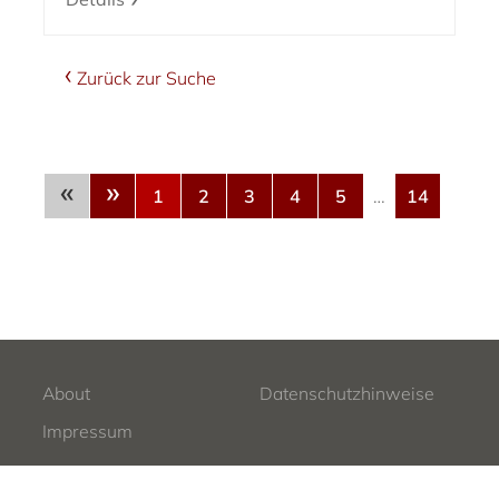
Zurück zur Suche
«
»
1
2
3
4
5
…
14
About
Datenschutzhinweise
Impressum