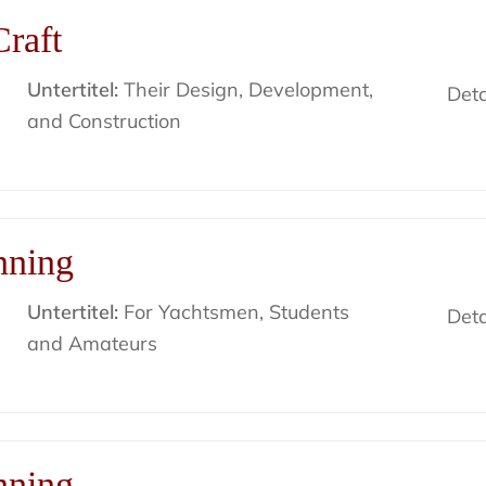
raft
Untertitel:
Their Design, Development,
Deta
and Construction
nning
Untertitel:
For Yachtsmen, Students
Deta
and Amateurs
nning