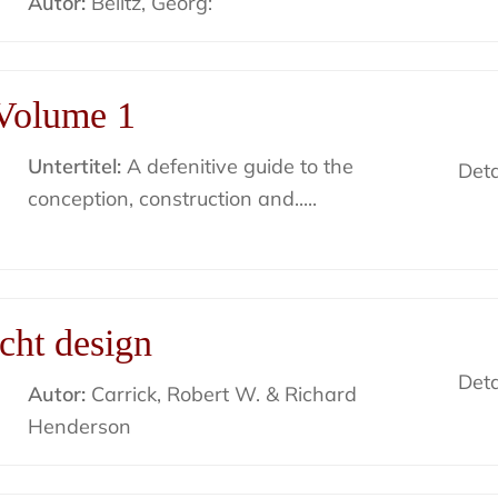
Autor:
Belitz, Georg:
 Volume 1
Untertitel:
A defenitive guide to the
Deta
conception, construction and.....
cht design
Deta
Autor:
Carrick, Robert W. & Richard
Henderson