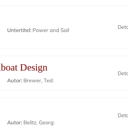
Deta
Untertitel:
Power and Sail
lboat Design
Deta
Autor:
Brewer, Ted:
Deta
Autor:
Belitz, Georg: