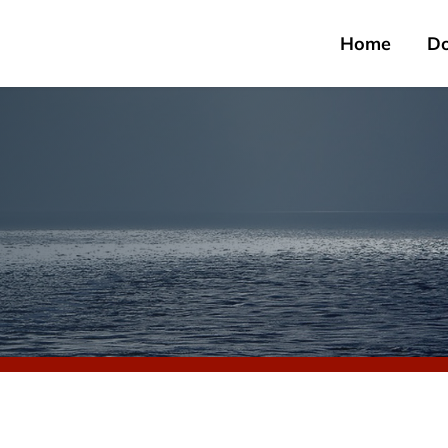
Home
D