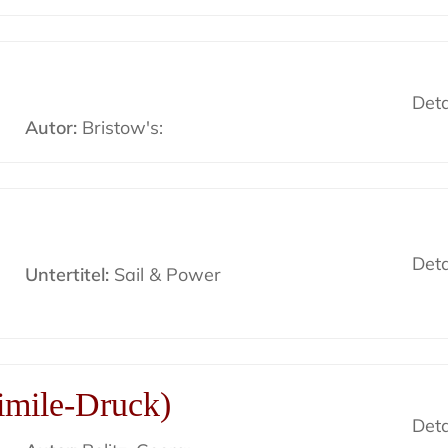
Deta
Autor:
Bristow's:
Deta
Untertitel:
Sail & Power
imile-Druck)
Deta