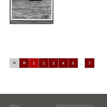
«
»
1
2
3
4
5
…
7
About
Datenschutzhinweise