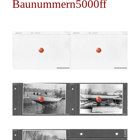
Baunummern5000ff