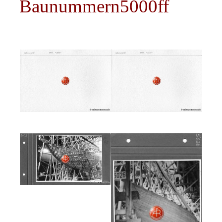
Baunummern5000ff