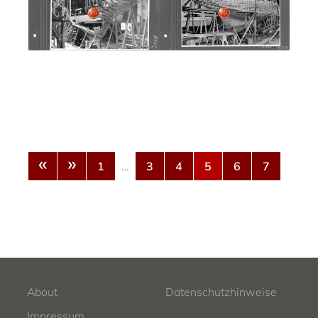
«
»
1
…
3
4
5
6
7
About
Datenschutzhinweise
Impressum