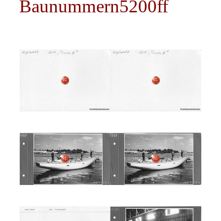
Baunummern5200ff