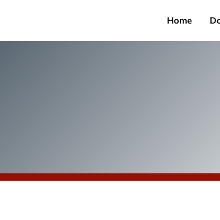
Home
D