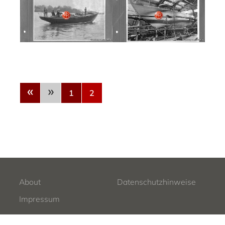
«
»
1
2
About
Datenschutzhinweise
Impressum