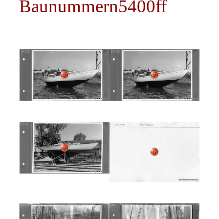
Baunummern5400ff