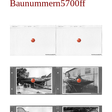
Baunummern5700ff