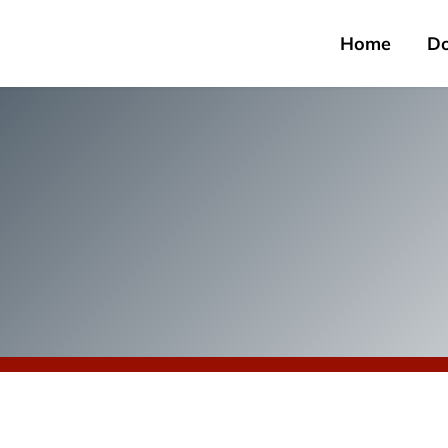
Home
D