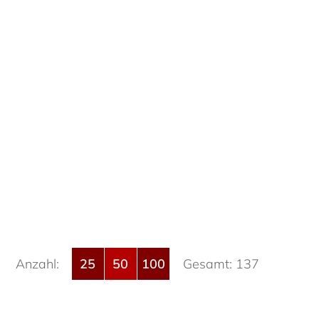
Anzahl:
25
50
100
Gesamt: 137