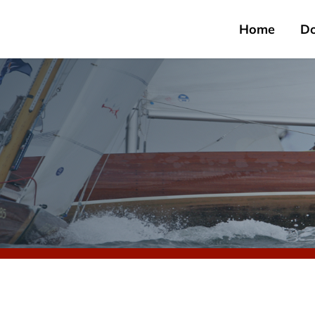
Home
D