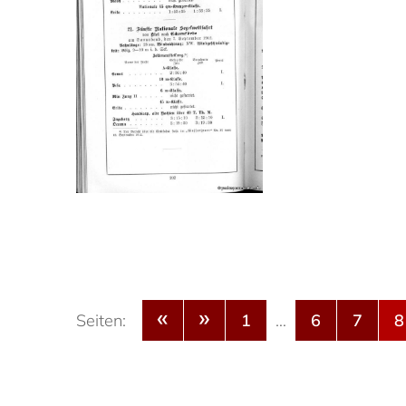
«
»
Seiten:
1
…
6
7
8