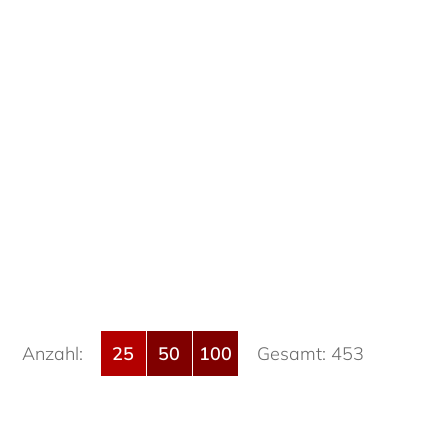
Anzahl:
25
50
100
Gesamt: 453