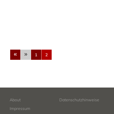
«
»
1
2
About
Datenschutzhinweise
Impressum