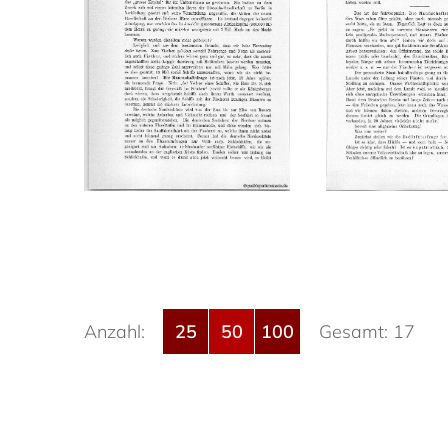
Anzahl:
25
50
100
Gesamt: 17