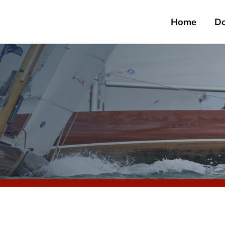
Home
D