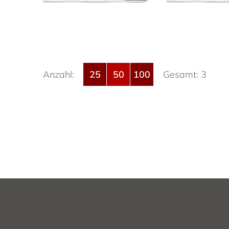
Anzahl:
25
50
100
Gesamt: 3