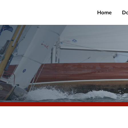
Home
D