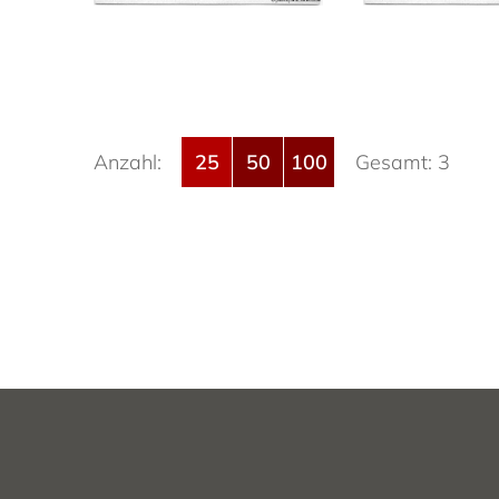
Anzahl:
25
50
100
Gesamt: 3