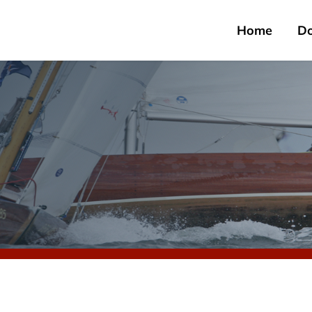
Home
D