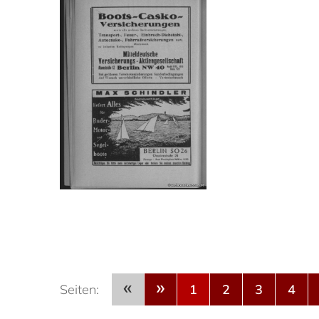
«
»
Seiten:
1
2
3
4