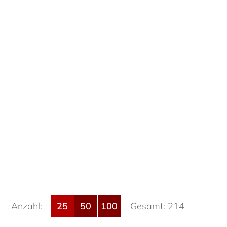
Anzahl:
25
50
100
Gesamt: 214