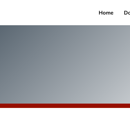
Home
D