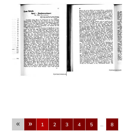
«
»
1
2
3
4
5
…
8