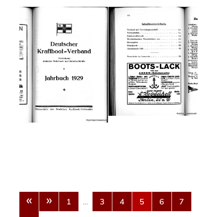
«
»
1
…
3
4
5
6
7