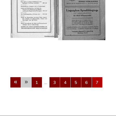
«
»
1
…
3
4
5
6
7