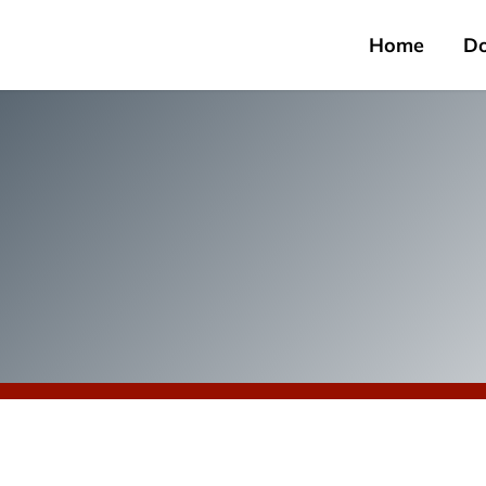
Home
D