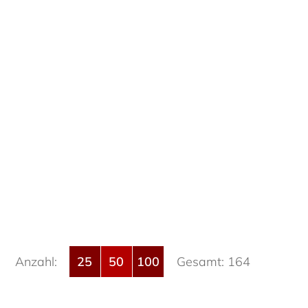
Anzahl:
25
50
100
Gesamt: 164