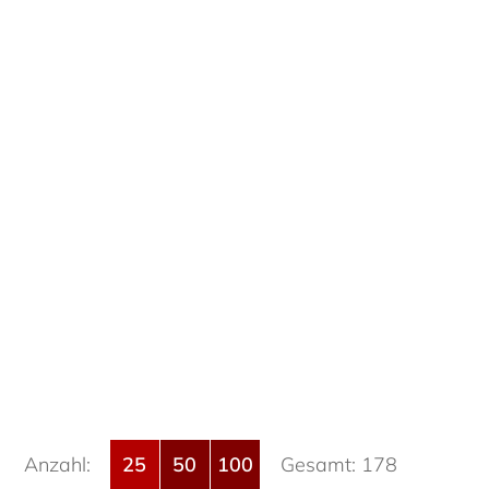
Anzahl:
25
50
100
Gesamt: 178