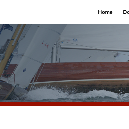
Home
D