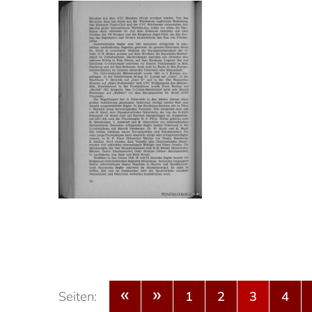
«
»
Seiten:
1
2
3
4