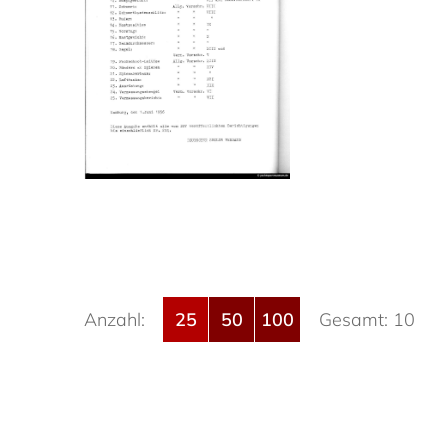
Anzahl:
25
50
100
Gesamt: 10