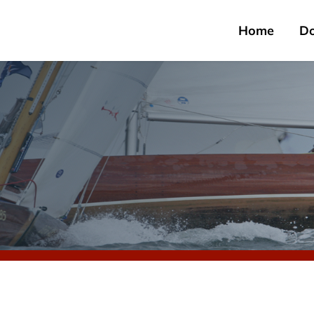
Home
D