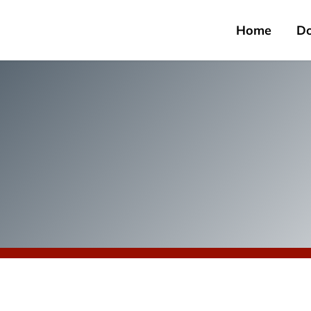
Home
D