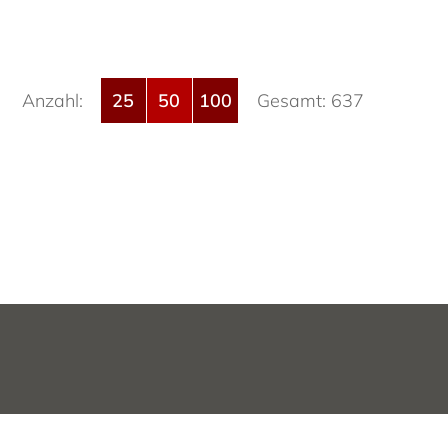
Anzahl:
25
50
100
Gesamt: 637