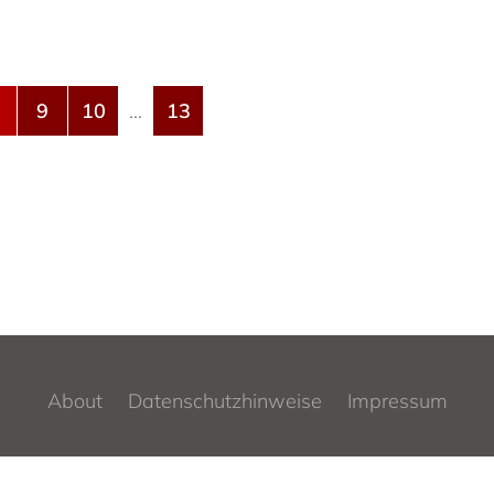
9
10
…
13
About
Datenschutzhinweise
Impressum