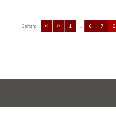
«
»
Seiten:
1
…
6
7
8