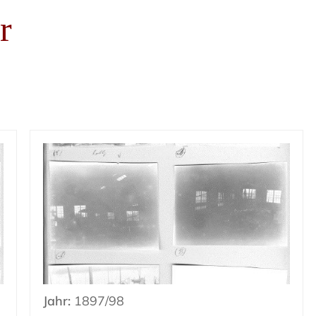
r
Jahr:
1897/98