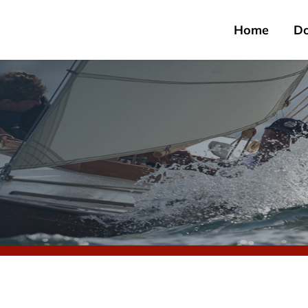
Home
D