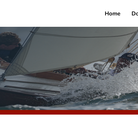
Home
D