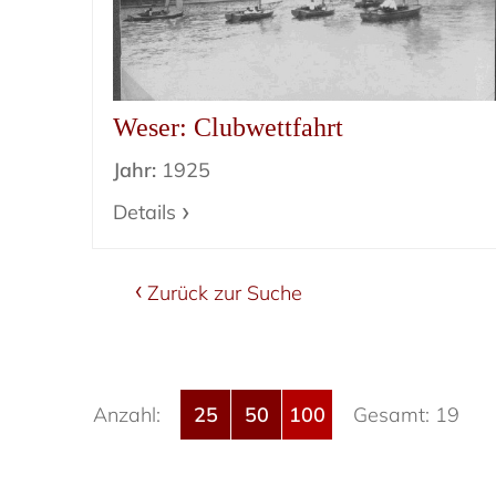
Weser: Clubwettfahrt
Jahr:
1925
Details
Zurück zur Suche
Anzahl:
25
50
100
Gesamt: 19