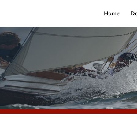
Home
D