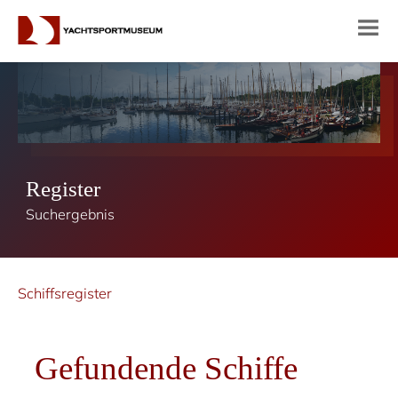
Register
Suchergebnis
Schiffsregister
Gefundende Schiffe