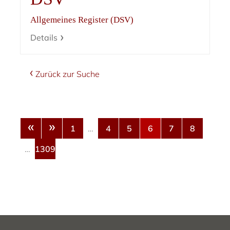
Allgemeines Register (DSV)
Details
Zurück zur Suche
«
»
1
…
4
5
6
7
8
…
1309