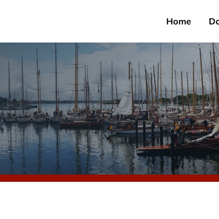
Home
D