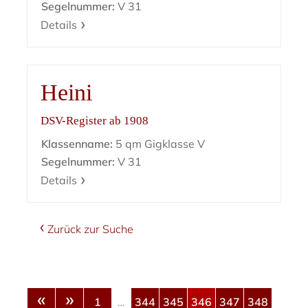
Segelnummer:
V 31
Details
Heini
DSV-Register ab 1908
Klassenname:
5 qm Gigklasse V
Segelnummer:
V 31
Details
Zurück zur Suche
«
»
1
…
344
345
346
347
348