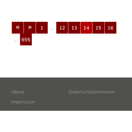
«
»
1
…
12
13
14
15
16
…
655
About
Datenschutzhinweise
Impressum