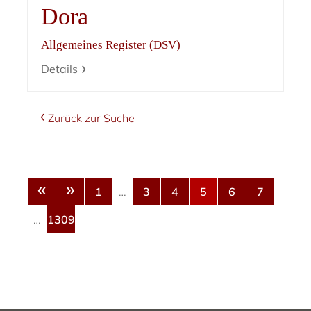
Dora
Allgemeines Register (DSV)
Details
Zurück zur Suche
«
»
1
…
3
4
5
6
7
…
1309