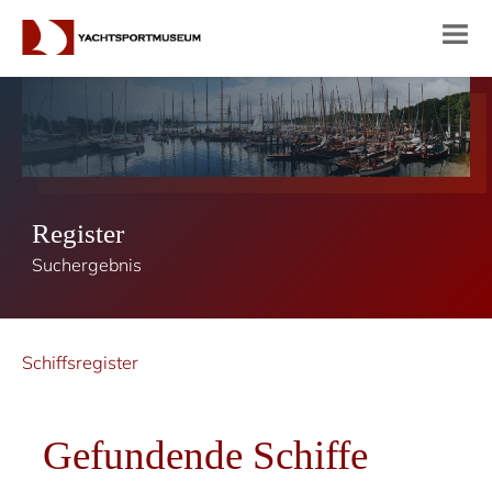
Register
Suchergebnis
Schiffsregister
Gefundende Schiffe