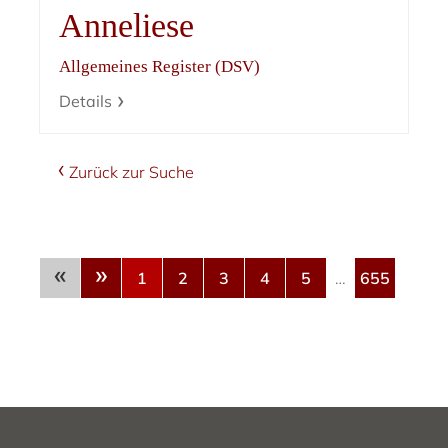
Anneliese
Allgemeines Register (DSV)
Details
Zurück zur Suche
«
»
1
2
3
4
5
…
655