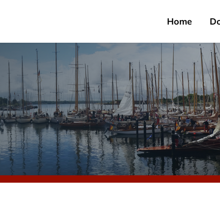
Home
D