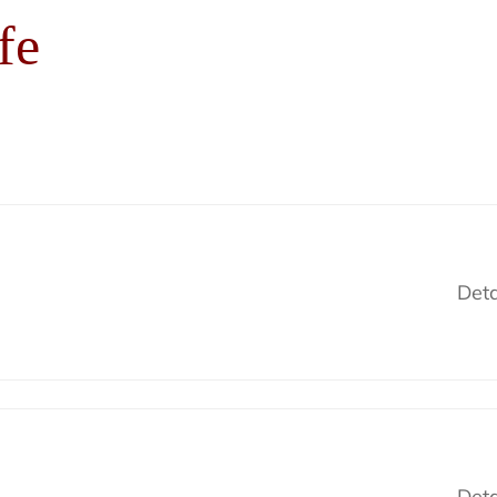
fe
Deta
Deta