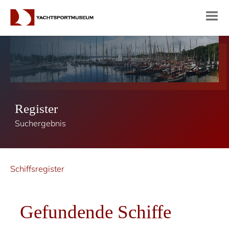
Register
Suchergebnis
Schiffsregister
Gefundende Schiffe