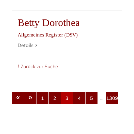
Betty Dorothea
Allgemeines Register (DSV)
Details
Zurück zur Suche
«
»
1
2
3
4
5
…
1309