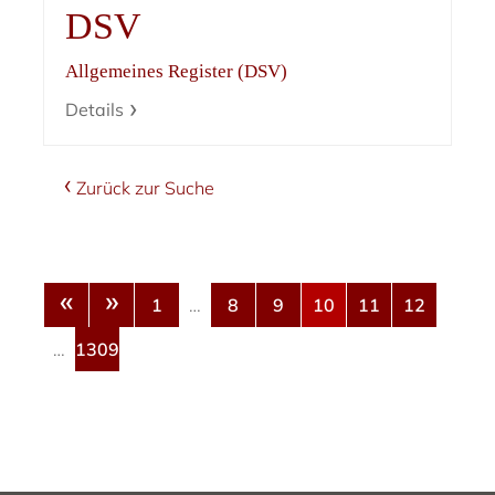
DSV
Allgemeines Register (DSV)
Details
Zurück zur Suche
«
»
1
…
8
9
10
11
12
…
1309