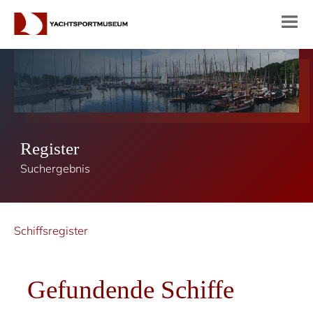
Register
Suchergebnis
Schiffsregister
Gefundende Schiffe