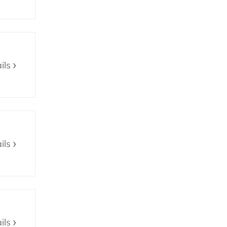
ils
ils
ils