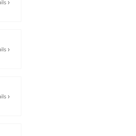
ils
ils
ils