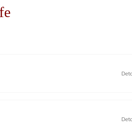
fe
Deta
Deta