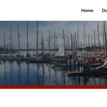
Home
D