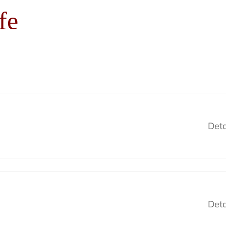
fe
Deta
Deta