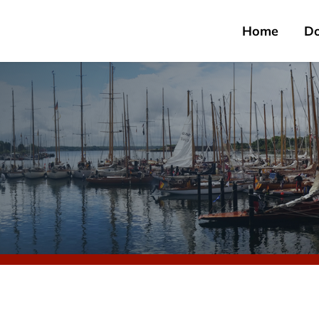
Home
D