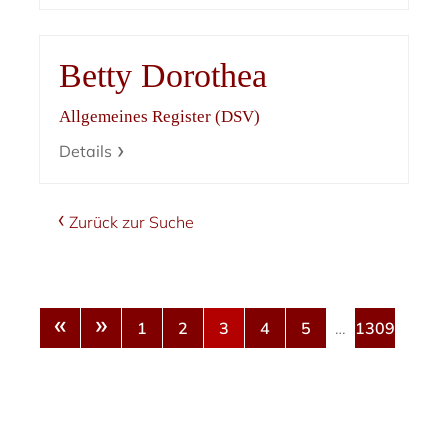
Betty Dorothea
Allgemeines Register (DSV)
Details
Zurück zur Suche
«
»
1
2
3
4
5
…
1309