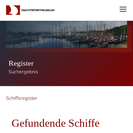
Register
Suchergebnis
Schiffsregister
Gefundende Schiffe