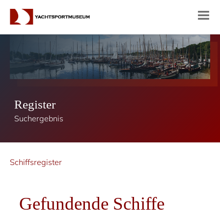
Register
Suchergebnis
Schiffsregister
Gefundende Schiffe