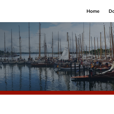
Home
D