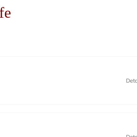
fe
Deta
Deta