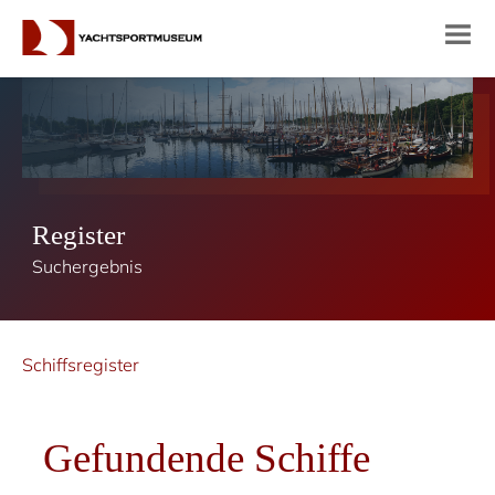
Register
Suchergebnis
Schiffsregister
Gefundende Schiffe