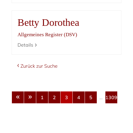
Betty Dorothea
Allgemeines Register (DSV)
Details
Zurück zur Suche
«
»
1
2
3
4
5
…
1309