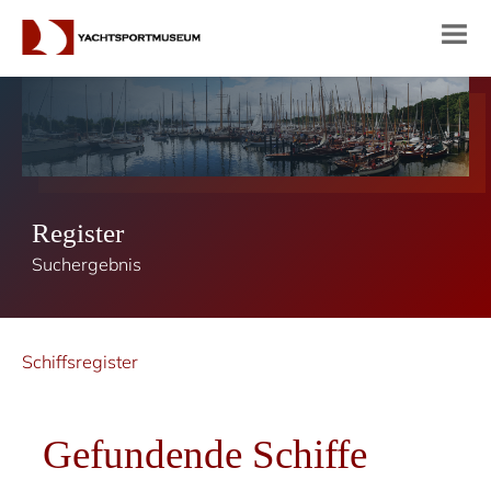
Register
Suchergebnis
Schiffsregister
Gefundende Schiffe