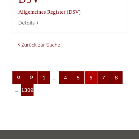
Allgemeines Register (DSV)
Details
Zurück zur Suche
«
»
1
…
4
5
6
7
8
…
1309