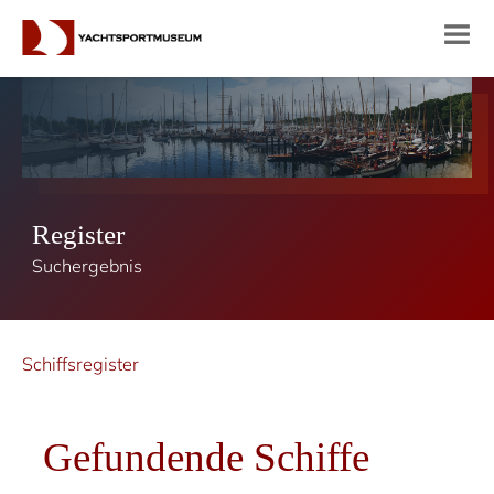
Register
Suchergebnis
Schiffsregister
Gefundende Schiffe