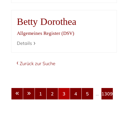
Betty Dorothea
Allgemeines Register (DSV)
Details
Zurück zur Suche
«
»
1
2
3
4
5
…
1309