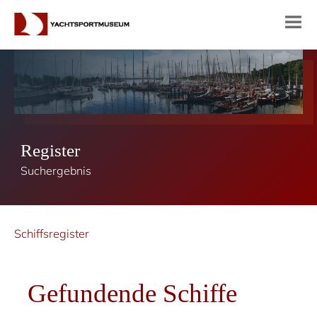
Register
Suchergebnis
Schiffsregister
Gefundende Schiffe