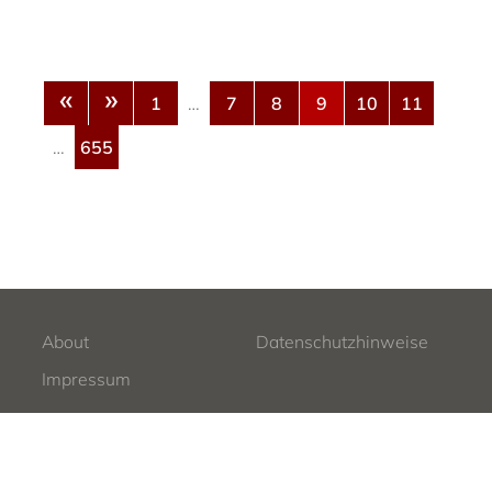
«
»
1
…
7
8
9
10
11
…
655
About
Datenschutzhinweise
Impressum