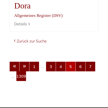
Dora
Allgemeines Register (DSV)
Details
Zurück zur Suche
«
»
1
…
3
4
5
6
7
…
1309