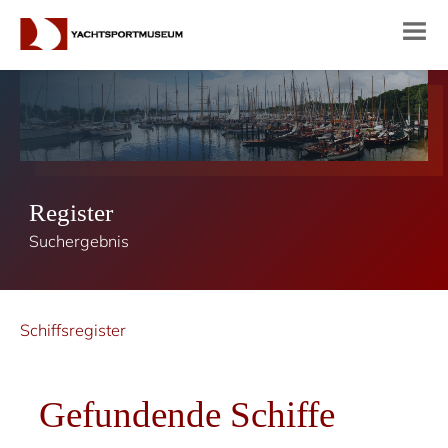
Register
Suchergebnis
Schiffsregister
Gefundende Schiffe