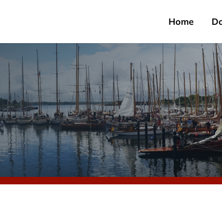
Home
D