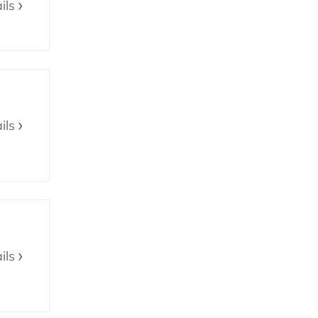
ils
ils
ils