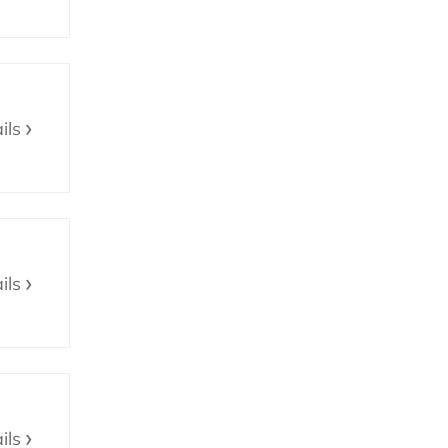
ils
ils
ils