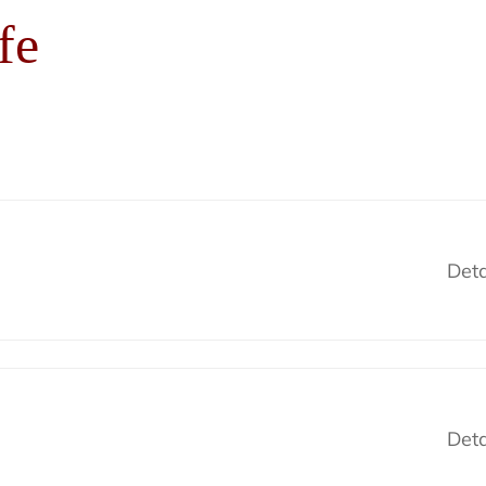
fe
Deta
Deta