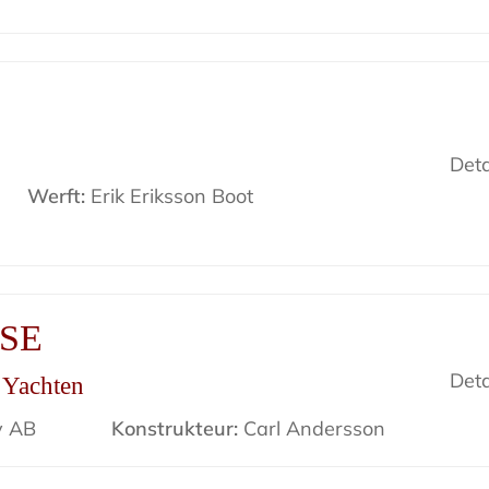
Deta
Werft:
Erik Eriksson Boot
ISE
Deta
r Yachten
v AB
Konstrukteur:
Carl Andersson