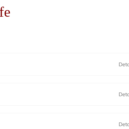
fe
Deta
Deta
Deta