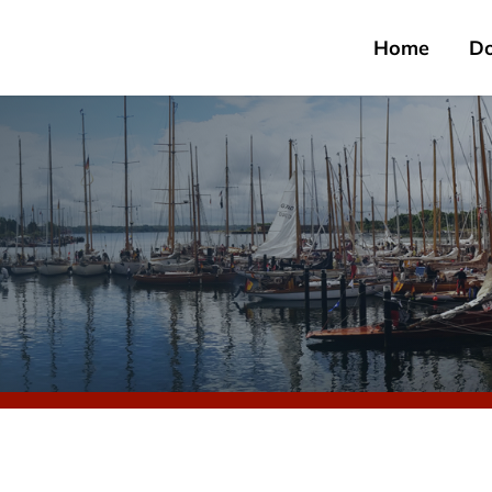
Home
D