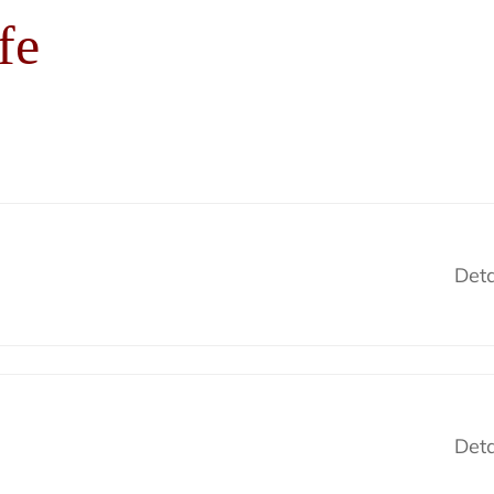
fe
Deta
Deta