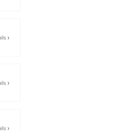
ils
ils
ils