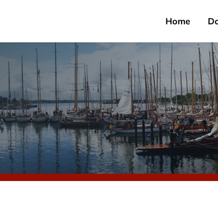
Home
D